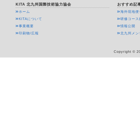
KITA 北九州国際技術協力協会
おすすめ記
ホーム
海外現地便
KITAについて
研修コース
事業概要
情報公開
印刷物/広報
北九州メン
Copyright © 20