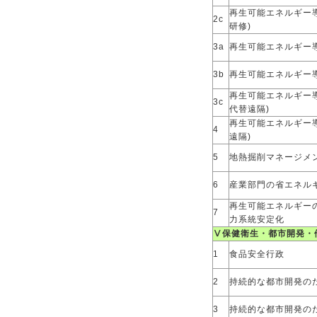
再生可能エネルギー導入
2c
研修)
3a
再生可能エネルギー導
3b
再生可能エネルギー導
再生可能エネルギー導入
3c
代替遠隔)
再生可能エネルギー導入
4
遠隔)
5
地熱掘削マネージメ
6
産業部門の省エネル
再生可能エネルギー
7
力系統安定化
Ⅴ保健衛生・都市開発・
1
食品安全行政
2
持続的な都市開発の
3
持続的な都市開発のた