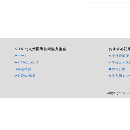
KITA 北九州国際技術協力協会
おすすめ記
ホーム
海外現地便
KITAについて
研修コース
事業概要
情報公開
印刷物/広報
北九州メン
Copyright © 20