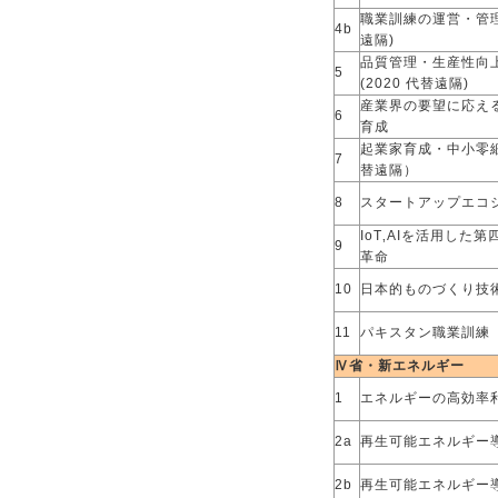
職業訓練の運営・管理
4b
遠隔)
品質管理・生産性向
5
(2020 代替遠隔)
産業界の要望に応え
6
育成
起業家育成・中小零細
7
替遠隔）
8
スタートアップエコ
IoT‚AIを活用した
9
革命
10
日本的ものづくり技術
11
パキスタン職業訓練
Ⅳ省・新エネルギー
1
エネルギーの高効率利
2a
再生可能エネルギー導
2b
再生可能エネルギー導