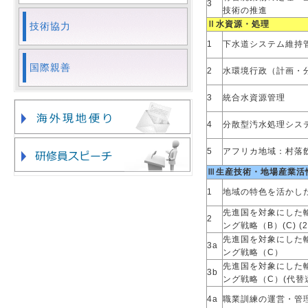
3
技術の推進
Ⅱ水資源・処理
技術協力
1
下水道システム維持管理
国際親善
2
水環境行政（計画・
3
統合水資源管理
4
分散型汚水処理シス
5
アフリカ地域：村落飲
Ⅲ生産技術・地場産業活
1
地域の特色を活かした
先進国を対象にした
2
ング戦略（B）(C) (
先進国を対象にした
3a
ング戦略（C）
先進国を対象にした
3b
ング戦略（C）(代替
4a
職業訓練の運営・管理