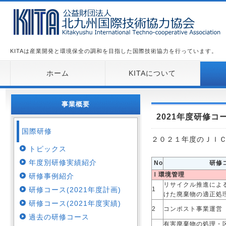
KITAは産業開発と環境保全の調和を目指した国際技術協力を行っています。
ホーム
KITAについて
事業概要
2021年度研修コ
国際研修
２０２１年度のＪＩ
トピックス
年度別研修実績紹介
No
研修
Ⅰ環境管理
研修事例紹介
リサイクル推進によ
研修コース(2021年度計画)
1
けた廃棄物の適正処
研修コース(2021年度実績)
2
コンポスト事業運営
過去の研修コース
有害廃棄物の処理・