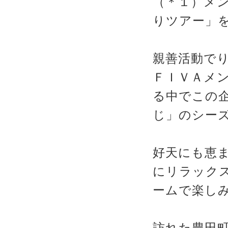
（＊１）メ
りツアー」
親善活動で
ＦＩＶＡメ
る中でこの
じ」のシー
好天にも恵
にリラック
ームで楽し