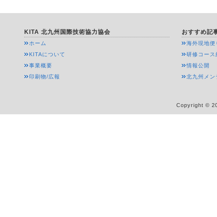
KITA 北九州国際技術協力協会
おすすめ記
ホーム
海外現地便
KITAについて
研修コース
事業概要
情報公開
印刷物/広報
北九州メン
Copyright © 20