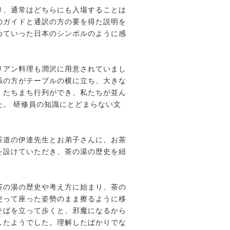
り、通常はどちらにも入場することは
のガイドと通訳の方の要を得た説明を
めていった日本のシンボルのように感
リアン料理も潤沢に用意されていまし
係の方がテーブルの横に立ち、大きな
、たちまち行列ができ、私たちが並ん
。 研修員の知識にとどまらない文
茶道の伊達先生とお弟子さんに、お茶
を設けていただき、茶の湯の歴史を紐
茶の湯の歴史や考え方に始まり、茶の
使って座った姿勢のまま擦るように移
そばを立って歩くと、邪魔になるから
したようでした。理解したばかりでな