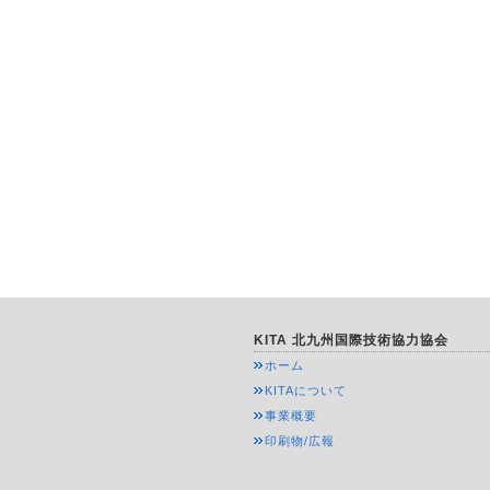
KITA 北九州国際技術協力協会
ホーム
KITAについて
事業概要
印刷物/広報