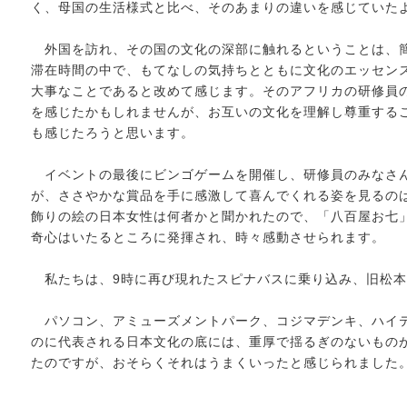
く、母国の生活様式と比べ、そのあまりの違いを感じていた
外国を訪れ、その国の文化の深部に触れるということは、
滞在時間の中で、もてなしの気持ちとともに文化のエッセン
大事なことであると改めて感じます。そのアフリカの研修員
を感じたかもしれませんが、お互いの文化を理解し尊重する
も感じたろうと思います。
イベントの最後にビンゴゲームを開催し、研修員のみなさ
が、ささやかな賞品を手に感激して喜んでくれる姿を見るの
飾りの絵の日本女性は何者かと聞かれたので、「八百屋お七
奇心はいたるところに発揮され、時々感動させられます。
私たちは、9時に再び現れたスピナバスに乗り込み、旧松本
パソコン、アミューズメントパーク、コジマデンキ、ハイ
のに代表される日本文化の底には、重厚で揺るぎのないもの
たのですが、おそらくそれはうまくいったと感じられました