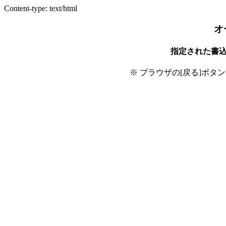
Content-type: text/html
オ
指定された書
※ ブラウザの[戻る]ボタ