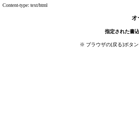
Content-type: text/html
オ
指定された書
※ ブラウザの[戻る]ボタ