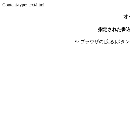
Content-type: text/html
オ
指定された書
※ ブラウザの[戻る]ボタ