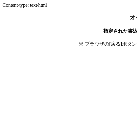
Content-type: text/html
オ
指定された書
※ ブラウザの[戻る]ボタ