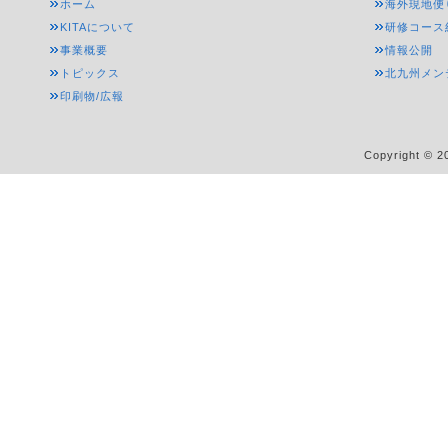
ホーム
海外現地便
KITAについて
研修コース
事業概要
情報公開
トピックス
北九州メン
印刷物/広報
Copyright © 20