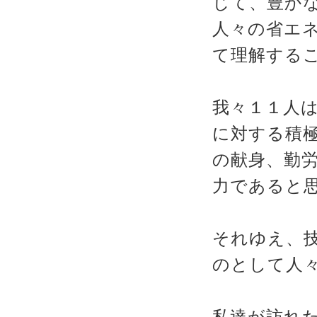
じて、豊か
人々の省エ
て理解する
我々１１人
に対する積
の献身、勤
力であると
それゆえ、
のとして人
私達が訪れ