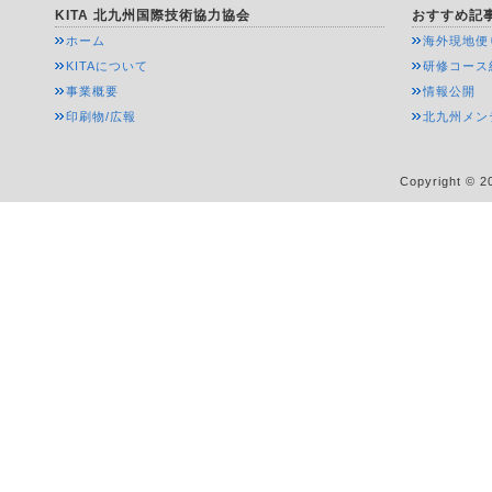
KITA 北九州国際技術協力協会
おすすめ記
ホーム
海外現地便
KITAについて
研修コース
事業概要
情報公開
印刷物/広報
北九州メン
Copyright © 20