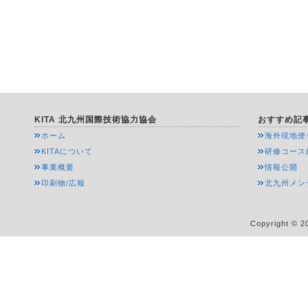
KITA 北九州国際技術協力協会
おすすめ記
ホーム
海外現地便
KITAについて
研修コース
事業概要
情報公開
印刷物/広報
北九州メン
Copyright © 20