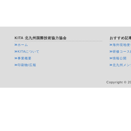
KITA 北九州国際技術協力協会
おすすめ記
ホーム
海外現地便
KITAについて
研修コース
事業概要
情報公開
印刷物/広報
北九州メン
Copyright © 20