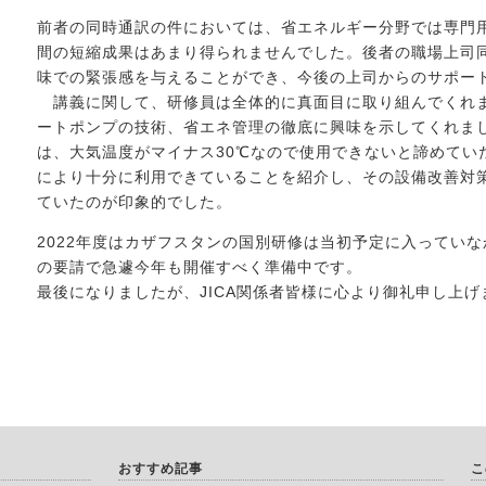
前者の同時通訳の件においては、省エネルギー分野では専門
間の短縮成果はあまり得られませんでした。後者の職場上司
味での緊張感を与えることができ、今後の上司からのサポー
講義に関して、研修員は全体的に真面目に取り組んでくれ
ートポンプの技術、省エネ管理の徹底に興味を示してくれま
は、大気温度がマイナス30℃なので使用できないと諦めてい
により十分に利用できていることを紹介し、その設備改善対
ていたのが印象的でした。
2022年度はカザフスタンの国別研修は当初予定に入ってい
の要請で急遽今年も開催すべく準備中です。
最後になりましたが、JICA関係者皆様に心より御礼申し上げ
おすすめ記事
こ