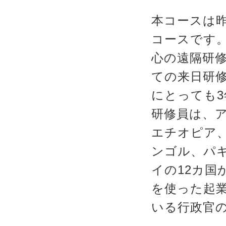
本コースは
コースです
心の遠隔研
ての来日研
にとっても
研修員は、
エチオピア
ンゴル、パ
イの12カ国
を使った起
いる行政官