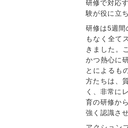
研修で対応
験が役に立
研修は5週
もなく全て
きました。
かつ熱心に
とによるも
方たちは、
く、非常に
育の研修か
強く認識さ
アクション