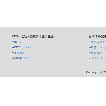
KITA 北九州国際技術協力協会
おすすめ記
ホーム
海外現地便
KITAについて
研修コース
事業概要
情報公開
印刷物/広報
北九州メン
Copyright © 20