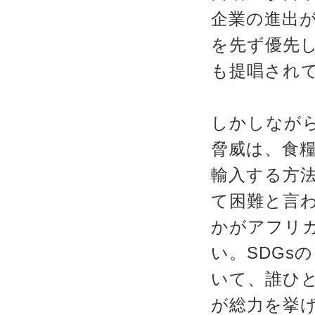
企業の進出
を先ず優先
も提唱され
しかしなが
脅威は、食
輸入する方
て困難と言
かがアフリ
い。SDGs
いて、誰ひ
が総力を挙