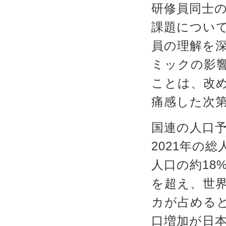
研修員同士
課題につい
員の理解を
ミックの影
ことは、改
痛感した次
国連の人口
2021年の
人口の約18%
を超え、世
カが占める
口増加が日