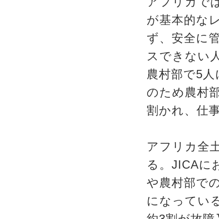
アフリカでは
が基本的な
ず、安全に
スできない人
農村部で5人
のため農村
割かれ、仕
アフリカ全土
る。JICA
や農村部で
になってい
約3割が故