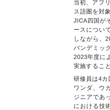
当初、アフ
ス語圏を対象
JICA四国
ースについて
しながら、2
パンデミッ
2023年度
実施するこ
研修員は4
ワンダ、ウ
ジニアであ
における技