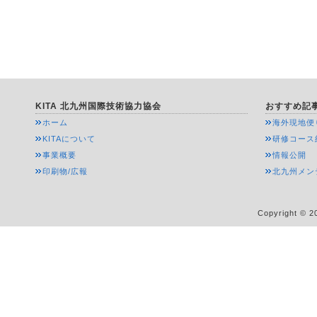
KITA 北九州国際技術協力協会
おすすめ記
ホーム
海外現地便
KITAについて
研修コース
事業概要
情報公開
印刷物/広報
北九州メン
Copyright © 20