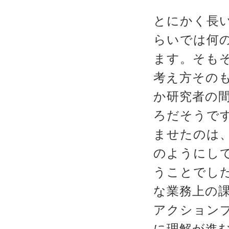
とにかく長
らいでは何
ます。そも
考え方その
か研究者の
ろだそうで
ませたのは
のようにし
うことでし
な業務上の
アクション
に理解が進む