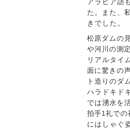
アラビア語
た。また、
きでした。
松原ダムの
や河川の測
リアルタイ
面に驚きの
ト造りのダ
ハラドキド
では湧水を
拍手1礼で
にはしゃぐ