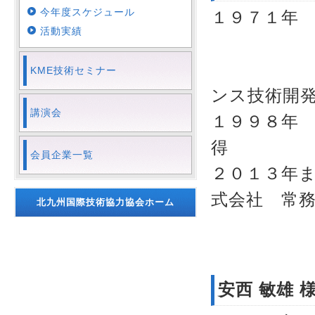
今年度スケジュール
１９７１年
活動実績
新日本
八幡製鐵
KME技術セミナー
ンス技術開
講演会
１９９８年
得
会員企業一覧
２０１３年
式会社 常
北九州国際技術協力協会ホーム
現在
安西 敏雄 