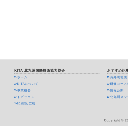
労働安
KITA 北九州国際技術協力協会
おすすめ記
ホーム
海外現地便
KITAについて
研修コース
事業概要
情報公開
トピックス
北九州メン
印刷物/広報
Copyright © 20