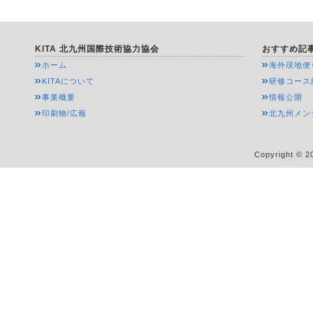
KITA 北九州国際技術協力協会
おすすめ記
ホーム
海外現地便
KITAについて
研修コース
事業概要
情報公開
印刷物/広報
北九州メン
Copyright © 20