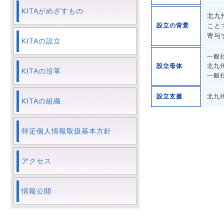
KITAがめざすもの
北九
設立の背景
こと
寄与
KITAの設立
一般
設立母体
北九
KITAの沿革
一般
設立支援
北九
KITAの組織
特定個人情報取扱基本方針
アクセス
情報公開